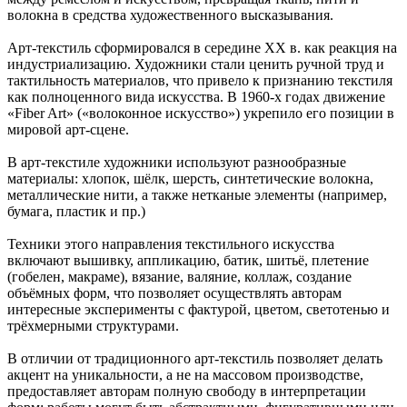
волокна в средства художественного высказывания.
Арт-текстиль сформировался в середине XX в. как реакция на
индустриализацию. Художники стали ценить ручной труд и
тактильность материалов, что привело к признанию текстиля
как полноценного вида искусства. В 1960-х годах движение
«Fiber Art» («волоконное искусство») укрепило его позиции в
мировой арт-сцене.
В арт-текстиле художники используют разнообразные
материалы: хлопок, шёлк, шерсть, синтетические волокна,
металлические нити, а также нетканые элементы (например,
бумага, пластик и пр.)
Техники этого направления текстильного искусства
включают вышивку, аппликацию, батик, шитьё, плетение
(гобелен, макраме), вязание, валяние, коллаж, создание
объёмных форм, что позволяет осуществлять авторам
интересные эксперименты с фактурой, цветом, светотенью и
трёхмерными структурами.
В отличии от традиционного арт-текстиль позволяет делать
акцент на уникальности, а не на массовом производстве,
предоставляет авторам полную свободу в интерпретации