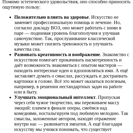
Помимо эстетического удовольствия, оно способно приносить
ощутимую пользу:
Положительно влиять на здоровье
. Искусство не
заменяет профессиональную помощь и лечение. Но,
согласно докладу ВОЗ, оно может работать с ними в
паре — поднимая уровень благополучия и улучшая
самочувствие. Так, прослушивание классической
музыки может снизить тревожность и улучшить
качества сна.
Развивать креативность и воображение
. Знакомство с
искусством помогает прокачивать насмотренность и
даёт возможность знакомиться с опытом мастеров —
находить интересные идеи и вдохновляться ими. А ещё
заставляет думать о смыслах, рассуждать и достраивать
картинки в голове. Всё это может оказаться полезным,
например, в решении нестандартных задач на работе
или в быту.
Улучшать эмоциональный интеллект
. Пропуская
через себя чужое творчество, мы переживаем массу
эмоций: плачем в финале оперы, смеёмся над
комедиями, ностальгируем под любимую мелодию. Так
смыслы, заложенные автором, находят отражение
внутри нас — развивается эмпатия. А ещё благодаря
искусству мы учимся понимать, что существует