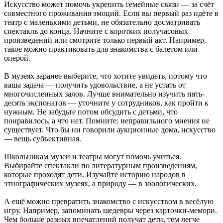
Искусство может помочь укрепить семейные связи — за счёт
совместного проживания эмоций. Если вы первый раз идёте в
театр с маленькими детьми, не обязательно досматривать
спектакль до конца. Начните с коротких получасовых
произведений или смотрите только первый акт. Например,
такое можно практиковать для знакомства с балетом или
оперой.
В музеях заранее выберите, что хотите увидеть, потому что
ваша задача — получить удовольствие, а не устать от
многочисленных залов. Лучше внимательно изучить пять-
десять экспонатов — уточните у сотрудников, как пройти к
нужным. Не забудьте потом обсудить с детьми, что
понравилось, а что нет. Помните: неправильного мнения не
существует. Что бы ни говорили аукционные дома, искусство
— вещь субъективная.
Школьникам музеи и театры могут помочь учиться.
Выбирайте спектакли по литературным произведениям,
которые проходят дети. Изучайте историю народов в
этнографических музеях, а природу — в зоологических.
А ещё можно превратить знакомство с искусством в весёлую
игру. Например, запоминать шедевры через карточки-мемори.
Чем больше разных впечатлений получат дети, тем легче