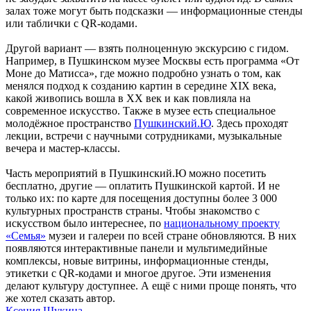
залах тоже могут быть подсказки — информационные стенды
или таблички с QR-кодами.
Другой вариант — взять полноценную экскурсию с гидом.
Например, в Пушкинском музее Москвы есть программа «От
Моне до Матисса», где можно подробно узнать о том, как
менялся подход к созданию картин в середине XIX века,
какой живопись вошла в XX век и как повлияла на
современное искусство. Также в музее есть специальное
молодёжное пространство
Пушкинский.Ю
. Здесь проходят
лекции, встречи с научными сотрудниками, музыкальные
вечера и мастер-классы.
Часть мероприятий в Пушкинский.Ю можно посетить
бесплатно, другие — оплатить Пушкинской картой. И не
только их: по карте для посещения доступны более 3 000
культурных пространств страны. Чтобы знакомство с
искусством было интереснее, по
национальному проекту
«Семья»
музеи и галереи по всей стране обновляются. В них
появляются интерактивные панели и мультимедийные
комплексы, новые витрины, информационные стенды,
этикетки с QR-кодами и многое другое. Эти изменения
делают культуру доступнее. А ещё с ними проще понять, что
же хотел сказать автор.
Ксения Щукина