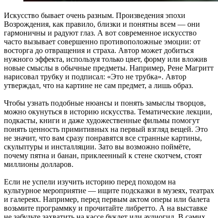
Искусство бывает очень разным. Произведения эпохи
Возрождения, как правило, близки и понятны всем — они
гармоничны и радуют глаз. А вот современное искусство
часто вызывает совершенно противоположные эмоции: от
восторга до отвращения и страха. Автор может добиться
нужного эффекта, используя только цвет, форму или вложив
новые смыслы в обычные предметы. Например, Рене Магритт
нарисовал трубку и подписал: «Это не трубка». Автор
утверждал, что на картине не сам предмет, а лишь образ.
Чтобы узнать подобные нюансы и понять замыслы творцов,
можно окунуться в историю искусства. Тематические лекции,
подкасты, книги и даже художественные фильмы помогут
понять ценность примитивных на первый взгляд вещей. Это
не значит, что вам сразу понравятся все странные картины,
скульптуры и инсталляции. Зато вы возможно поймёте,
почему пятна и банан, приклеенный к стене скотчем, стоят
миллионы долларов.
Если не успели изучить историю перед походом на
культурное мероприятие — ищите подсказки в музеях, театрах
и галереях. Например, перед первым актом оперы или балета
возьмите программку и прочитайте либретто. А на выставке
не забудьте захватить на кассе буклет или аудиогид. В самих